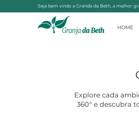
Seja bem vindo a Granda da Beth, a melhor gra
HOME
Explore cada ambi
360° e descubra t