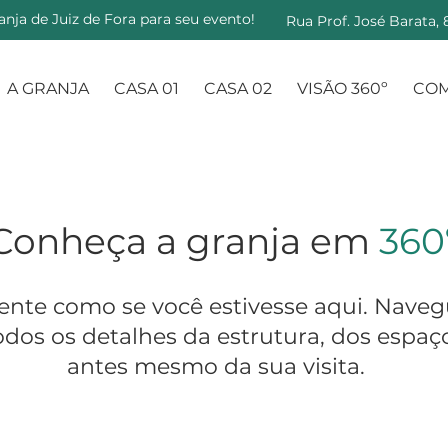
nja de Juiz de Fora para seu evento!
Rua Prof. José Barata,
A GRANJA
CASA 01
CASA 02
VISÃO 360º
CO
Conheça a granja em
360
ente como se você estivesse aqui. Naveg
odos os detalhes da estrutura, dos espa
antes mesmo da sua visita.