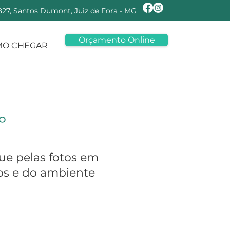
 827, Santos Dumont, Juiz de Fora - MG
Orçamento Online
MO CHEGAR
º
ue pelas fotos em
ços e do ambiente